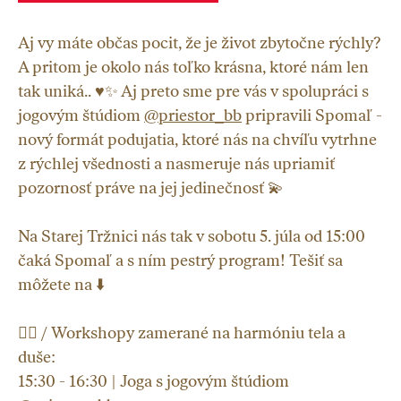
Aj vy máte občas pocit, že je život zbytočne rýchly?
A pritom je okolo nás toľko krásna, ktoré nám len
tak uniká.. ♥️✨ Aj preto sme pre vás v spolupráci s
jogovým štúdiom
@priestor_bb
pripravili Spomaľ -
nový formát podujatia, ktoré nás na chvíľu vytrhne
z rýchlej všednosti a nasmeruje nás upriamiť
pozornosť práve na jej jedinečnosť 💫
Na Starej Tržnici nás tak v sobotu 5. júla od 15:00
čaká Spomaľ a s ním pestrý program! Tešiť sa
môžete na ⬇️
🧘‍♀️ / Workshopy zamerané na harmóniu tela a
duše:
15:30 - 16:30 | Joga s jogovým štúdiom