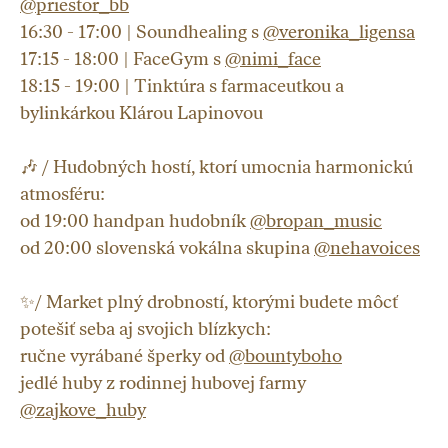
@priestor_bb
16:30 - 17:00 | Soundhealing s
@veronika_ligensa
17:15 - 18:00 | FaceGym s
@nimi_face
18:15 - 19:00 | Tinktúra s farmaceutkou a
bylinkárkou Klárou Lapinovou
🎶 / Hudobných hostí, ktorí umocnia harmonickú
atmosféru:
od 19:00 handpan hudobník
@bropan_music
od 20:00 slovenská vokálna skupina
@nehavoices
✨/ Market plný drobností, ktorými budete môcť
potešiť seba aj svojich blízkych:
ručne vyrábané šperky od
@bountyboho
jedlé huby z rodinnej hubovej farmy
@zajkove_huby