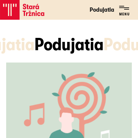
Podujatia
Podujatia
MENU
MENU
jatia
Podujatia
Podu