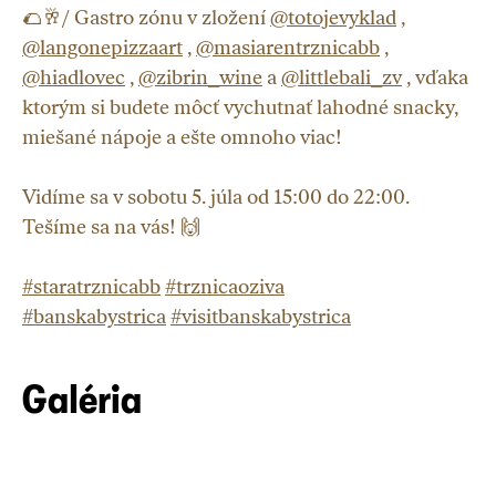
🌮🥂/ Gastro zónu v zložení
@totojevyklad
,
@langonepizzaart
,
@masiarentrznicabb
,
@hiadlovec
,
@zibrin_wine
a
@littlebali_zv
, vďaka
ktorým si budete môcť vychutnať lahodné snacky,
miešané nápoje a ešte omnoho viac!
Vidíme sa v sobotu 5. júla od 15:00 do 22:00.
Tešíme sa na vás! 🙌
#staratrznicabb
#trznicaoziva
#banskabystrica
#visitbanskabystrica
Galéria