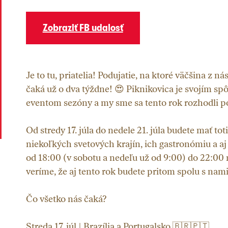
Zobraziť FB udalosť
Je to tu, priatelia! Podujatie, na ktoré väčšina z ná
čaká už o dva týždne! 😍 Piknikovica je svojím 
eventom sezóny a my sme sa tento rok rozhodli po
Od stredy 17. júla do nedele 21. júla budete mať t
niekoľkých svetových krajín, ich gastronómiu a a
od 18:00 (v sobotu a nedeľu už od 9:00) do 22:00 
veríme, že aj tento rok budete pritom spolu s nami
Čo všetko nás čaká?
Streda 17. júl | Brazília a Portugalsko 🇧🇷🇵🇹