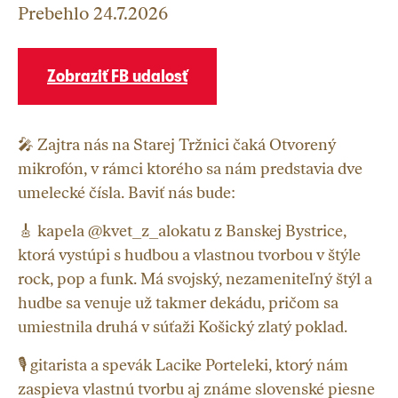
Prebehlo
24.7.2026
Zobraziť FB udalosť
🎤 Zajtra nás na Starej Tržnici čaká Otvorený
mikrofón, v rámci ktorého sa nám predstavia dve
umelecké čísla. Baviť nás bude:
🎸 kapela @kvet_z_alokatu z Banskej Bystrice,
ktorá vystúpi s hudbou a vlastnou tvorbou v štýle
rock, pop a funk. Má svojský, nezameniteľný štýl a
hudbe sa venuje už takmer dekádu, pričom sa
umiestnila druhá v súťaži Košický zlatý poklad.
🎙️ gitarista a spevák Lacike Porteleki, ktorý nám
zaspieva vlastnú tvorbu aj známe slovenské piesne