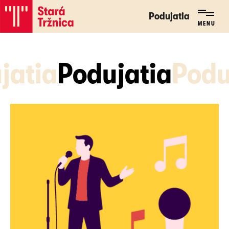
Podujatia
Podujatia
MENU
MENU
jatia
Podujatia
Podu