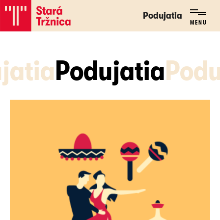
Podujatia
Podujatia
MENU
MENU
jatia
Podujatia
Podu