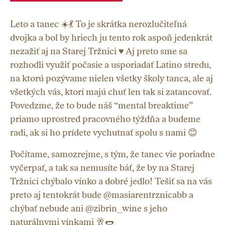
Leto a tanec ☀️💃 To je skrátka nerozlučiteľná
dvojka a bol by hriech ju tento rok aspoň jedenkrát
nezažiť aj na Starej Tržnici ♥️ Aj preto sme sa
rozhodli využiť počasie a usporiadať Latino stredu,
na ktorú pozývame nielen všetky školy tanca, ale aj
všetkých vás, ktorí majú chuť len tak si zatancovať.
Povedzme, že to bude náš “mental breaktime”
priamo uprostred pracovného týždňa a budeme
radi, ak si ho prídete vychutnať spolu s nami 😊
Počítame, samozrejme, s tým, že tanec vie poriadne
vyčerpať, a tak sa nemusíte báť, že by na Starej
Tržnici chýbalo vínko a dobré jedlo! Tešiť sa na vás
preto aj tentokrát bude @masiarentrznicabb a
chýbať nebude ani @zibrin_wine s jeho
naturálnymi vínkami 🥂🌭