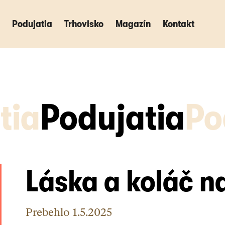
Podujatia
Podujatia
Trhovisko
Trhovisko
Magazín
Magazín
Kontakt
Kontakt
tia
Podujatia
Po
Láska a koláč na
Prebehlo
1.5.2025