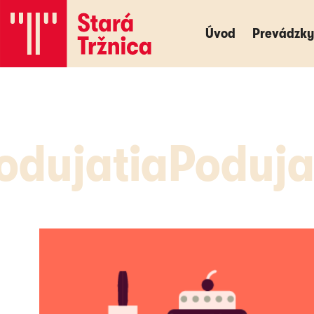
Úvod
Úvod
Prevádzky
Prevádzky
odujatia
Poduja