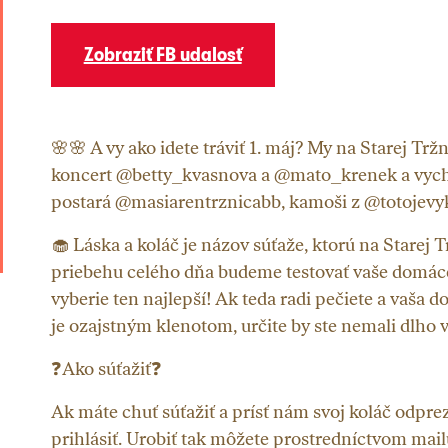
Zobraziť FB udalosť
🌸🌸 A vy ako idete tráviť 1. máj? My na Starej Tržn
koncert @betty_kvasnova a @mato_krenek a vychu
postará @masiarentrznicabb, kamoši z @totojevykl
🧁 Láska a koláč je názov súťaže, ktorú na Starej T
priebehu celého dňa budeme testovať vaše domáce
vyberie ten najlepší! Ak teda radi pečiete a vaša 
je ozajstným klenotom, určite by ste nemali dlho 
❓Ako súťažiť❓
Ak máte chuť súťažiť a prísť nám svoj koláč odprez
prihlásiť. Urobiť tak môžete prostredníctvom mai