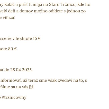
ý koláč a prísť 1. mája na Starú Tržnicu, kde ho
skvelý deň a domov možno odídete s jednou zo
 víťaza!
serie v hodnote 15 €
ote 80 €
ať do 25.04.2025.
nformovať, už teraz sme však zvedaví na to, s
šíme sa na vás 🙌
b #trznicoviny