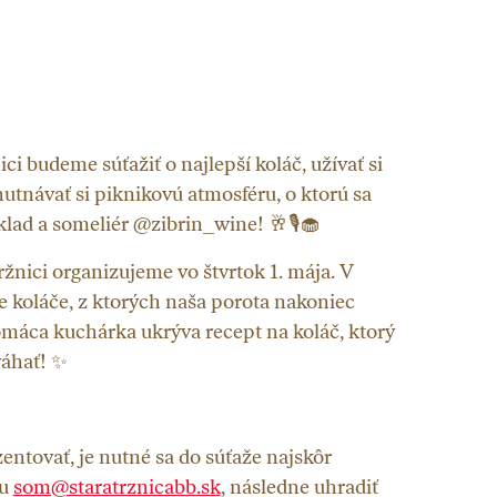
ici budeme súťažiť o najlepší koláč, užívať si
tnávať si piknikovú at
mosféru, o ktorú sa
ad a someliér @zibrin_wine! 🥂🎙️🧁
ržnici organizujeme vo štvrtok 1. mája. V
 koláče, z ktorých naša porota nakoniec
domáca kuchárka ukrýva recept na koláč, ktorý
váhať! ✨
entovať, je nutné sa do súťaže najskôr
lu
som@staratrznicabb.sk
, následne uhradiť