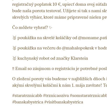
registračný poplatok 10 €, upiecť doma svoj súťažn
bude naša porota testovať. Užijete si tak s nami 
skvelých výhier, ktoré máme pripravené nielen pre
Čo môžete vyhrať? ✨
🥉 poukážka na skvelé koláčiky od @moname.patis
🥈 poukážka na večeru do @mahalopokesk v hodn
🥇 kuchynský robot od značky Klarstein
‼️ Email so záujmom o registráciu je potrebné posl
O zložení poroty vás budeme v najbližších dňoch i
akými skvelými koláčmi k nám 1. mája zavítate! Te
#staratrznicabb #trznicaoziva #somstaratrznicab
#banskabystrica #visitbanskabystrica