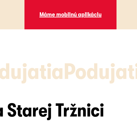
Máme mobilnú aplikáciu
Máme mobilnú aplikáciu
dujatia
Podujat
 Starej Tržnici