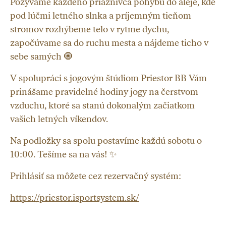
Pozývame každého priaznivca pohybu do aleje, kde
pod lúčmi letného slnka a príjemným tieňom
stromov rozhýbeme telo v rytme dychu,
započúvame sa do ruchu mesta a nájdeme ticho v
sebe samých 🧿
V spolupráci s jogovým štúdiom Priestor BB Vám
prinášame pravidelné hodiny jogy na čerstvom
vzduchu, ktoré sa stanú dokonalým začiatkom
vašich letných víkendov.
Na podložky sa spolu postavíme každú sobotu o
10:00. Tešíme sa na vás! ✨
Prihlásiť sa môžete cez rezervačný systém:
https://priestor.isportsystem.sk/