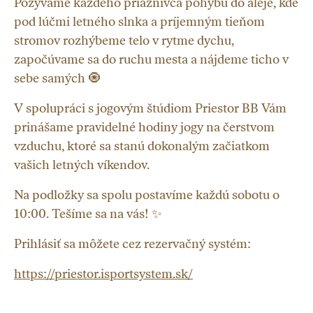
Pozývame každého priaznivca pohybu do aleje, kde
pod lúčmi letného slnka a príjemným tieňom
stromov rozhýbeme telo v rytme dychu,
započúvame sa do ruchu mesta a nájdeme ticho v
sebe samých 🧿
V spolupráci s jogovým štúdiom Priestor BB Vám
prinášame pravidelné hodiny jogy na čerstvom
vzduchu, ktoré sa stanú dokonalým začiatkom
vašich letných víkendov.
Na podložky sa spolu postavíme každú sobotu o
10:00. Tešíme sa na vás! ✨
Prihlásiť sa môžete cez rezervačný systém:
https://priestor.isportsystem.sk/