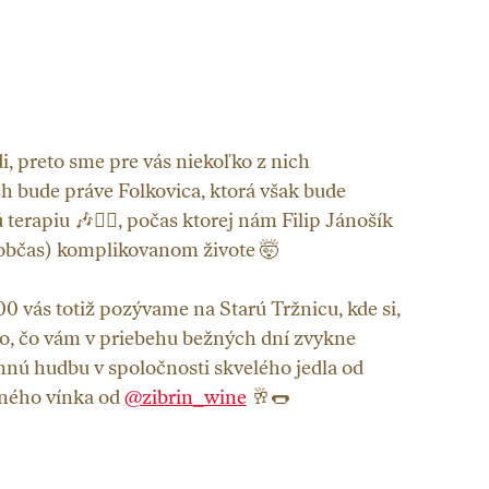
, preto sme pre vás niekoľko z nich
ch bude práve Folkovica, ktorá však bude
erapiu 🎶🧘‍♀️, počas ktorej nám Filip Jánošík
(občas) komplikovanom živote 🤯
:00 vás totiž pozývame na Starú Tržnicu, kde si,
ho, čo vám v priebehu bežných dní zvykne
mnú hudbu v spoločnosti skvelého jedla od
dného vínka od
@zibrin_wine
🥂🌭