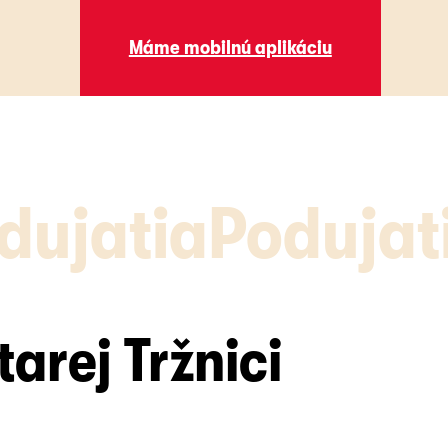
Máme mobilnú aplikáciu
Máme mobilnú aplikáciu
dujatia
Podujat
arej Tržnici