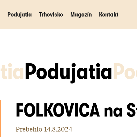
Podujatia
Podujatia
Trhovisko
Trhovisko
Magazín
Magazín
Kontakt
Kontakt
tia
Podujatia
Po
FOLKOVICA na St
Prebehlo
14.8.2024