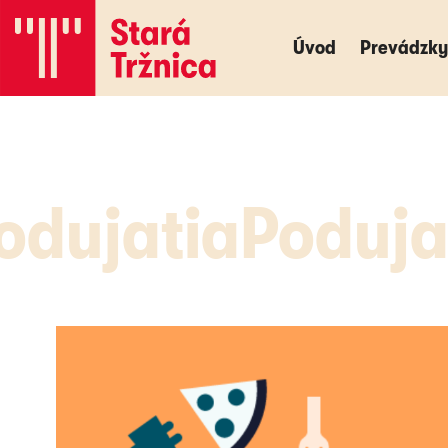
Úvod
Úvod
Prevádzky
Prevádzky
odujatia
Poduja