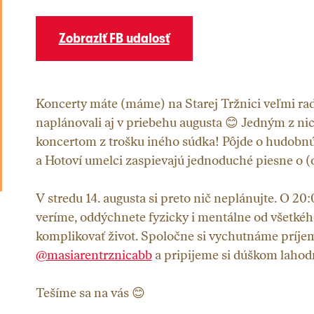
Zobraziť FB udalosť
Koncerty máte (máme) na Starej Tržnici veľmi radi
naplánovali aj v priebehu augusta 😊 Jedným z ni
koncertom z trošku iného súdka! Pôjde o hudobnú t
a Hotoví umelci zaspievajú jednoduché piesne o 
V stredu 14. augusta si preto nič neplánujte. O 20
veríme, oddýchnete fyzicky i mentálne od všetké
komplikovať život. Spoločne si vychutnáme príje
@masiarentrznicabb
a pripijeme si dúškom laho
Tešíme sa na vás 😊