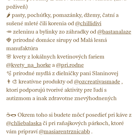
poživeň)
🌶️ pasty, pochúťky, pomazánky, džemy, čatní a
sušené mleté čili korenia od
@chillidivi
🥕 zeleninu a bylinky zo záhradky od
@bastanalaze
🍓 prírodné domáce sirupy od Malá lesná
manufaktúra
🌸 kvety z lokálnych kvetinových fariem
@kvety_na_horke
a
@pri.rodne
🫧 prírodné mydlá z dielničky pani Slaninovej
👨‍🎨 kreatívne produkty od
@ozcreativasmade
,
ktorí podporujú tvorivé aktivity pre ľudí s
autizmom a inak zdravotne znevýhodnených
☕️🌭 Okrem toho si budete môcť posedieť pri káve z
@chliebalaska
či pri raňajkových párkoch, ktoré
vám pripraví
@masiarentrznicabb
.