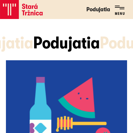
Podujatia
Podujatia
MENU
MENU
jatia
Podujatia
Podu