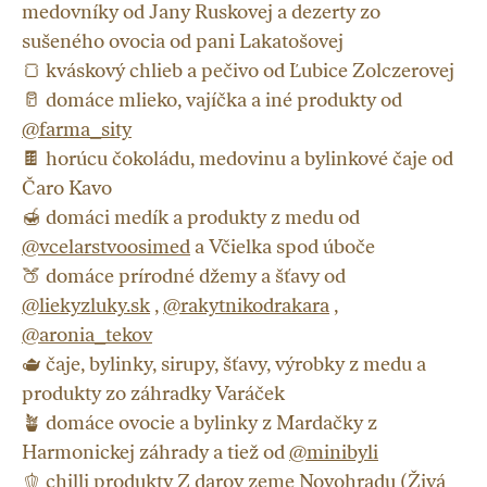
medovníky od Jany Ruskovej a dezerty zo
sušeného ovocia od pani Lakatošovej
🍞 kváskový chlieb a pečivo od Ľubice Zolczerovej
🥛 domáce mlieko, vajíčka a iné produkty od
@farma_sity
🍫 horúcu čokoládu, medovinu a bylinkové čaje od
Čaro Kavo
🍯 domáci medík a produkty z medu od
@vcelarstvoosimed
a Včielka spod úboče
🍑 domáce prírodné džemy a šťavy od
@liekyzluky.sk
,
@rakytnikodrakara
,
@aronia_tekov
🫖 čaje, bylinky, sirupy, šťavy, výrobky z medu a
produkty zo záhradky Varáček
🪴 domáce ovocie a bylinky z Mardačky z
Harmonickej záhrady a tiež od
@minibyli
🫑 chilli produkty Z darov zeme Novohradu (Živá