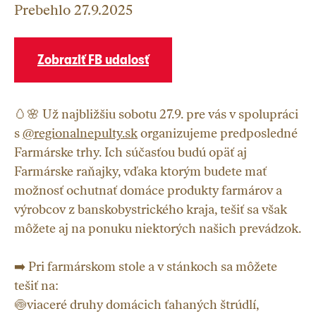
Prebehlo
27.9.2025
Zobraziť FB udalosť
🥚🌸 Už najbližšiu sobotu 27.9. pre vás v spolupráci
s
@regionalnepulty.sk
organizujeme predposledné
Farmárske trhy. Ich súčasťou budú opäť aj
Farmárske raňajky, vďaka ktorým budete mať
možnosť ochutnať domáce produkty farmárov a
výrobcov z banskobystrického kraja, tešiť sa však
môžete aj na ponuku niektorých našich prevádzok.
➡️ Pri farmárskom stole a v stánkoch sa môžete
tešiť na:
🍥viaceré druhy domácich ťahaných štrúdlí,