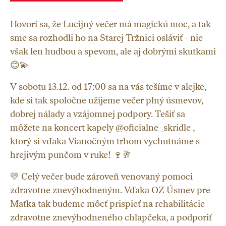
Hovorí sa, že Lucijný večer má magickú moc, a tak
sme sa rozhodli ho na Starej Tržnici osláviť - nie
však len hudbou a spevom, ale aj dobrými skutkami
😊💫
V sobotu 13.12. od 17:00 sa na vás tešíme v alejke,
kde si tak spoločne užijeme večer plný úsmevov,
dobrej nálady a vzájomnej podpory. Tešiť sa
môžete na koncert kapely @oficialne_skridle ,
ktorý si vďaka Vianočným trhom vychutnáme s
hrejivým punčom v ruke! 🍷🥂
💛 Celý večer bude zároveň venovaný pomoci
zdravotne znevýhodneným. Vďaka OZ Úsmev pre
Maťka tak budeme môcť prispieť na rehabilitácie
zdravotne znevýhodneného chlapčeka, a podporiť