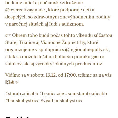
budeme môcť aj občianske združenie
@ozcreativasmade , ktoré podporuje deti a
dospelých so zdravotným znevýhodnením, rodiny
v náročnej situácii aj ľudí s autizmom.
👉 Okrem toho budú počas tohto víkendu súčasťou
Starej Tržnice aj Vianočné Župné trhy, ktoré
organizujeme v spolupráci s @regionalnepulty.sk ,
a tak sa môžete tešiť na bohatšiu ponuku gastro
stánkov, ale aj výrobky lokálnych producentov.
Vidíme sa v sobotu 13.12. od 17:00, tešíme sa na vás
🙌🎄✨
#staratrznicabb #trznicazije #somstaratrznicabb
#banskabystrica #visitbanskabystrica